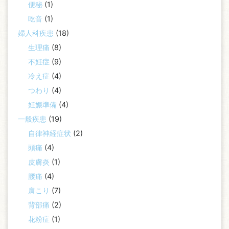
便秘
(1)
吃音
(1)
婦人科疾患
(18)
生理痛
(8)
不妊症
(9)
冷え症
(4)
つわり
(4)
妊娠準備
(4)
一般疾患
(19)
自律神経症状
(2)
頭痛
(4)
皮膚炎
(1)
腰痛
(4)
肩こり
(7)
背部痛
(2)
花粉症
(1)