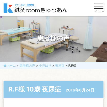
togg
navi
メニュー
患者様の声
ホーム
>
患者様の声
>
小児はり
>
夜尿症
>
R.F様
R.F様 10歳 夜尿症
2016年6月24日