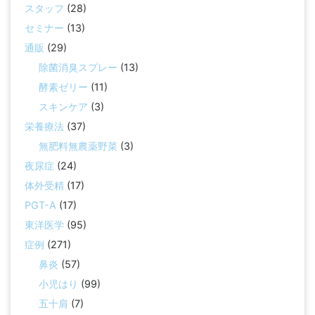
スタッフ
(28)
セミナー
(13)
通販
(29)
除菌消臭スプレー
(13)
酵素ゼリー
(11)
スキンケア
(3)
栄養療法
(37)
無肥料無農薬野菜
(3)
夜尿症
(24)
体外受精
(17)
PGT-A
(17)
東洋医学
(95)
症例
(271)
鼻炎
(57)
小児はり
(99)
五十肩
(7)