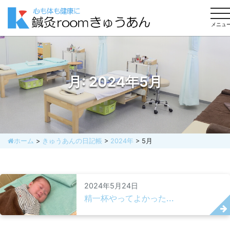
to
na
メニュ
月:
2024年5月
ホーム
>
きゅうあんの日記帳
>
2024年
>
5月
2024年5月24日
精一杯やってよかった...